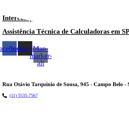
Ir
Política de Privacidade
Política de Cookies
Política de Cookies
Intercompnet - Desde 1996
Assistência Técnica de Calculadoras em S
acebook
Instagram
Map-
marker-
alt
Rua Otávio Tarquínio de Sousa, 945 - Campo Belo - S
(11) 5535-7567