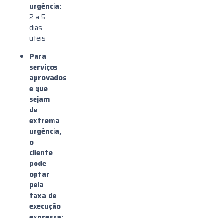
urgência:
2 a 5
dias
úteis
Para
serviços
aprovados
e que
sejam
de
extrema
urgência,
o
cliente
pode
optar
pela
taxa de
execução
expressa: