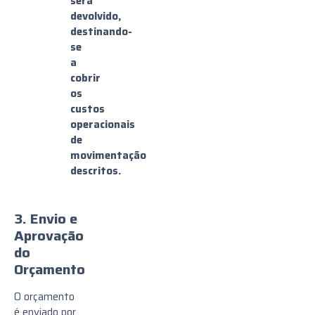
será
devolvido,
destinando-
se
a
cobrir
os
custos
operacionais
de
movimentação
descritos.
3. Envio e
Aprovação
do
Orçamento
O orçamento
é enviado por