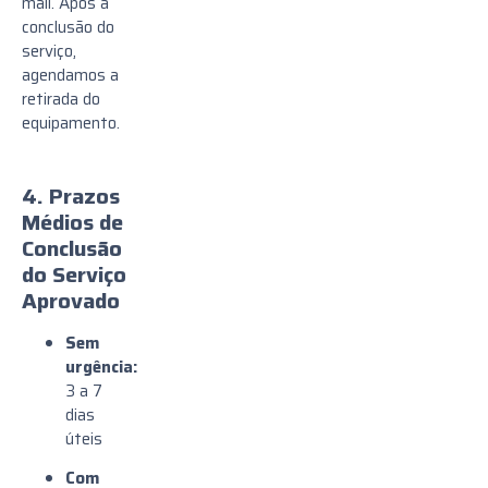
mail. Após a
conclusão do
serviço,
agendamos a
retirada do
equipamento.
4. Prazos
Médios de
Conclusão
do Serviço
Aprovado
Sem
urgência:
3 a 7
dias
úteis
Com