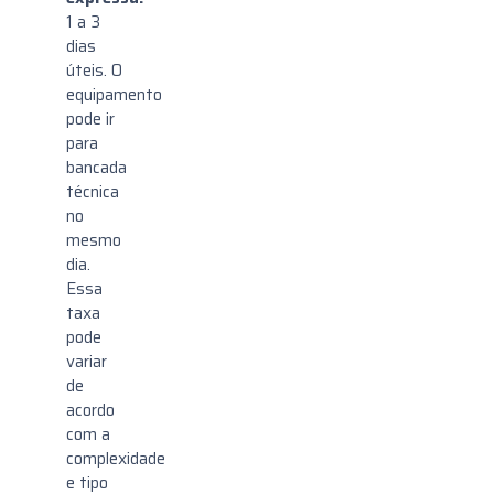
1 a 3
dias
úteis. O
equipamento
pode ir
para
bancada
técnica
no
mesmo
dia.
Essa
taxa
pode
variar
de
acordo
com a
complexidade
e tipo