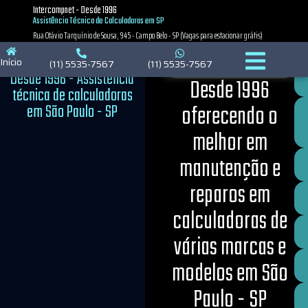
Intercompnet - Desde 1996
Política de Privacidade
Política de Cookies
Política de Cookies
Assistência Técnica de Calculadoras em SP
Rua Otávio Tarquínio de Sousa, 945 - Campo Belo - SP (Vagas para estacionar grátis)
Início
(11) 5535-7567
(11) 5535-7567
Desde 1996 - Assistência
Desde 1996
técnica de calculadoras
em São Paulo - SP
oferecendo o
melhor em
manutenção e
reparos em
calculadoras de
várias marcas e
modelos em São
Paulo - SP