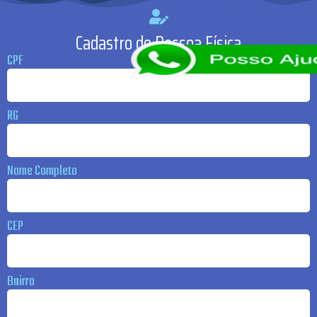
Cadastro de Pessoa Física
CPF
RG
Nome Completo
CEP
Bairro