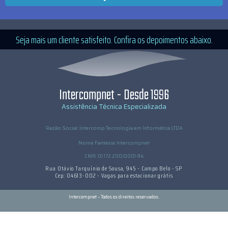
Seja mais um cliente satisfeito. Confira os depoimentos abaixo.
Intercompnet - Desde 1996
Assistência Técnica Especializada
Razão Social: Intercomp Tecnologia em Informática LTDA
Nome Fantasia: Intercompnet
CNPJ: 01.172.200/0001-94
Rua Otávio Tarquínio de Sousa, 945 - Campo Belo - SP
Cep: 04613-002 - Vagas para estacionar grátis
Intercompnet – Todos os direitos reservados.