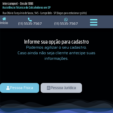
Intercompnet - Desde 1996
Política de Privacidade
Política de Cookies
Política de Cookies
Assistência Técnica de Calculadoras em SP
Rua Otávio Tarquínio de Sousa, 945 - Campo Belo - SP (Vagas para estacionar grátis)
Início
(11) 5535-7567
(11) 5535-7567
Informe sua opção para cadastro
Podemos agilizar o seu cadastro.
Caso ainda não seja cliente antecipe suas
informações.
Pessoa Física
Pessoa Jurídica