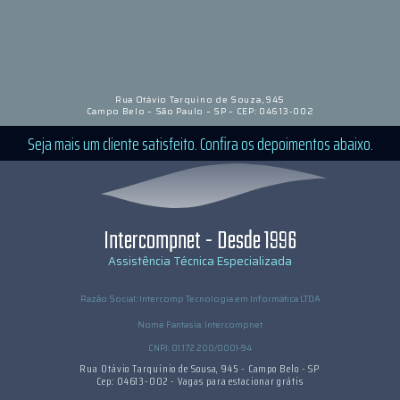
Rua Otávio Tarquino de Souza, 945
Campo Belo – São Paulo – SP – CEP: 04613-002
Seja mais um cliente satisfeito. Confira os depoimentos abaixo.
Intercompnet - Desde 1996
Assistência Técnica Especializada
Razão Social: Intercomp Tecnologia em Informática LTDA
Nome Fantasia: Intercompnet
CNPJ: 01.172.200/0001-94
Rua Otávio Tarquínio de Sousa, 945 - Campo Belo - SP
Cep: 04613-002 - Vagas para estacionar grátis