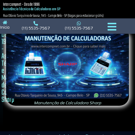
Intercompnet - Desde 1996
Política de Privacidade
Política de Cookies
Política de Cookies
Assistência Técnica de Calculadoras em SP
Rua Otávio Tarquínio de Sousa, 945 - Campo Belo - SP (Vagas para estacionar grátis)
Início
(11) 5535-7567
(11) 5535-7567
Desde
1996
-
Assistência
Técnica
e
Manutenção
de
Calculadora
Sharp
Manutenção de Calculadora Sharp